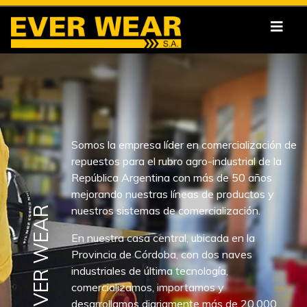
Somos la empresa líder en comercialización de
repuestos para el rubro agro-industrial de la
República Argentina con más de 50 años
mejorando nuestras líneas de productos y
nuestros sistemas de comercialización.
SOMOS EVER WEAR
En nuestra casa central, ubicada en la
Provincia de Córdoba, con dos naves
industriales de última tecnología,
comercializamos, importamos y
desarrollamos diariamente más de 20.000